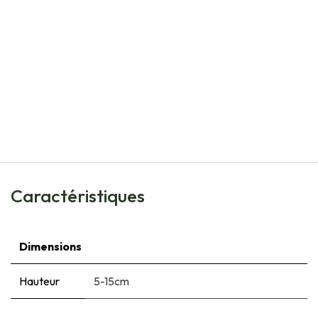
Natural Bulbs
Anemone Blanda - Anémone de Grèce - BIO
€
8,05
Caractéristiques
Dimensions
Hauteur
5-15cm