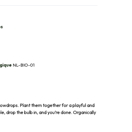
bs
gique
NL-BIO-01
nowdrops. Plant them together for a playful and
le, drop the bulb in, and you’re done. Organically