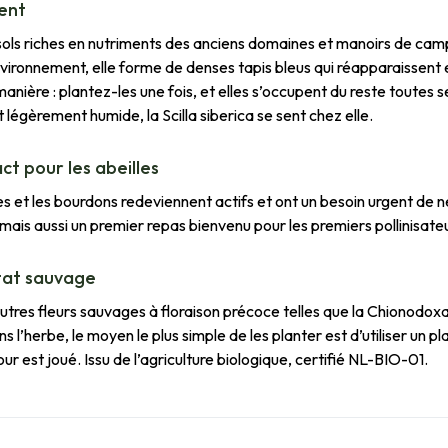
ment
 sols riches en nutriments des anciens domaines et manoirs de camp
vironnement, elle forme de denses tapis bleus qui réapparaissen
ière : plantez-les une fois, et elles s’occupent du reste toutes seu
t légèrement humide, la Scilla siberica se sent chez elle.
ct pour les abeilles
lles et les bourdons redeviennent actifs et ont un besoin urgent de 
mais aussi un premier repas bienvenu pour les premiers pollinisate
état sauvage
autres fleurs sauvages à floraison précoce telles que la Chionodoxa
s l’herbe, le moyen le plus simple de les planter est d’utiliser un p
ur est joué. Issu de l’agriculture biologique, certifié NL-BIO-01.