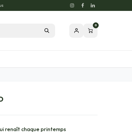
us
0
Blog
Notre passion pour la nature
IO
qui renaît chaque printemps