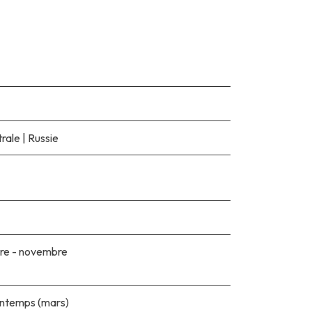
trale
|
Russie
re - novembre
rintemps (mars)