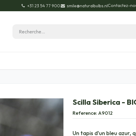
Contactez-no
+31 23 54 77 900
smile@naturalbulbs.nl
Biologique
Contactez
Conseils de jardinage
Scilla Siberica - B
Reference:
A9012
Un tapis d'un bleu azur, 