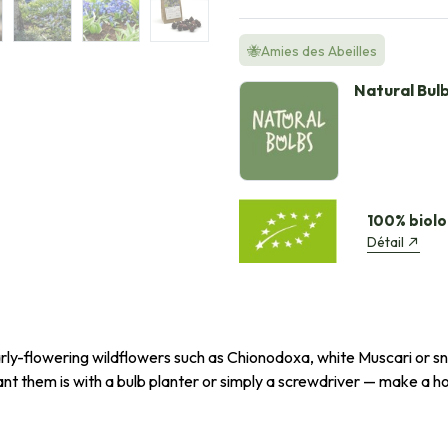
🐝Amies des Abeilles
Natural Bul
100% biolo
Détail
early-flowering wildflowers such as Chionodoxa, white Muscari or s
lant them is with a bulb planter or simply a screwdriver — make a ho