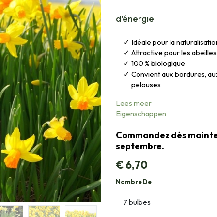
d'énergie
Idéale pour la naturalisatio
Attractive pour les abeilles
100 % biologique
Convient aux bordures, aux 
pelouses
Lees meer
Eigenschappen
Commandez dès maintena
septembre.
€
6,70
Nombre De