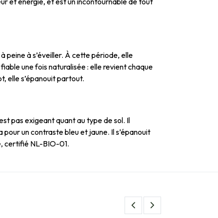
eur et énergie, et est un incontournable de tout
 peine à s’éveiller. À cette période, elle
able une fois naturalisée : elle revient chaque
, elle s’épanouit partout.
st pas exigeant quant au type de sol. Il
a pour un contraste bleu et jaune. Il s’épanouit
e, certifié NL-BIO-01.