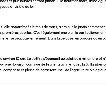
ndes et plus lourdes ne font jamais. Elle fleurit en mars, avec vigu
yeuse et visible de loin.
s : elle apparaît dès le mois de mars, alors que le jardin commence à
 premières abeilles. C’est également une plante particulièrement fi
iné, et se propage lentement. Dans la pelouse, en bordure ou en pot
environ 10 cm. Le Jetfire s’épanouit au soleil ou à mi-ombre et n’e
 une floraison continue de février à avril, et avec la Scilla siberic
e, compacte et pleine de caractère. Issu de l'agriculture biologiqu