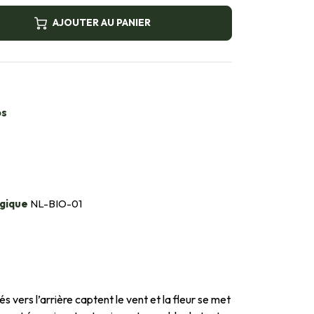
AJOUTER AU PANIER
bs
gique
NL-BIO-01
 vers l’arrière captent le vent et la fleur se met