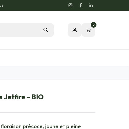
us
0
Blog
Notre passion pour la nature
e Jetfire - BIO
 floraison précoce, jaune et pleine