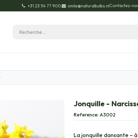
Contactez-no
+31 23 54 77 900
smile@naturalbulbs.nl
Biologique
Contactez
Conseils de jardinage
O
Jonquille - Narciss
Reference:
A3002
La jonquille dansante – à