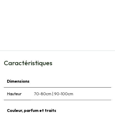
Natural Bulbs
Chèvrefeuille (Miel Comestible) - BIO
€
11,60
Caractéristiques
Dimensions
Hauteur
70-80cm
|
90-100cm
Couleur, parfum et traits