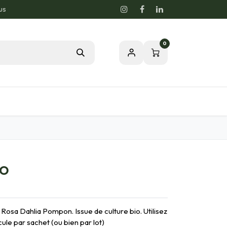
us
0
Blog
Notre passion pour la nature
IO
Rosa Dahlia Pompon. Issue de culture bio. Utilisez
cule par sachet (ou bien par lot)