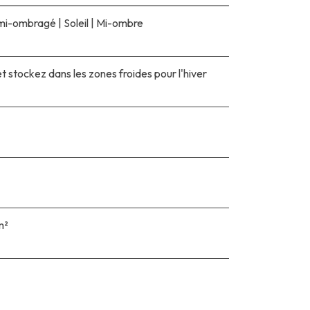
t mi-ombragé
|
Soleil
|
Mi-ombre
t stockez dans les zones froides pour l'hiver
m²