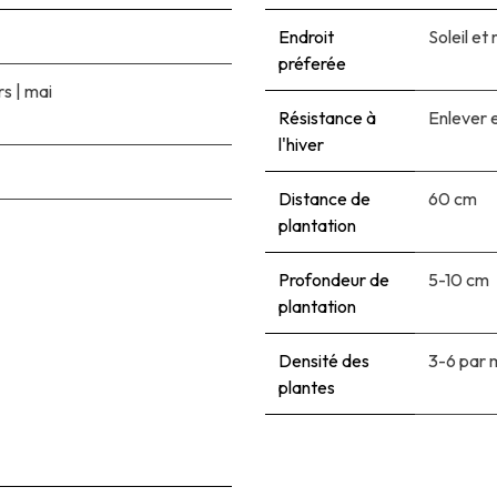
Endroit
Soleil e
préferée
rs
|
mai
Résistance à
Enlever e
l'hiver
Distance de
60 cm
plantation
Profondeur de
5-10 cm
plantation
Densité des
3-6 par 
plantes