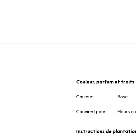
Natural Bulbs
Dahlia Hartenaas - BIO
€
6,00
Couleur, parfum et traits
Couleur
Rose
Convient pour
Fleurs c
Instructions de plantatio