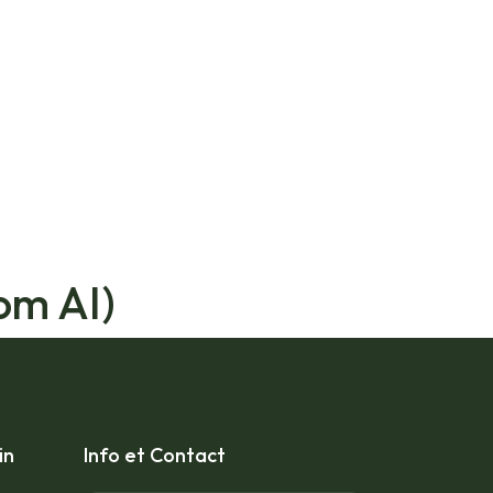
om AI)
in
Info et Contact