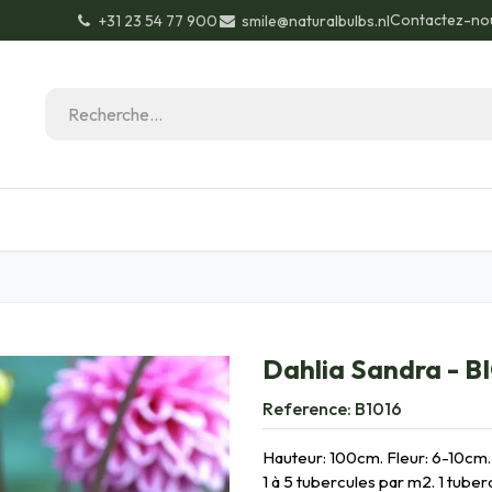
Contactez-no
+31 23 54 77 900
smile@naturalbulbs.nl
Biologique
Contactez
Conseils de jardinage
Dahlia Sandra - B
Reference:
B1016
Hauteur: 100cm. Fleur: 6-10cm. 
1 à 5 tubercules par m2. 1 tuber