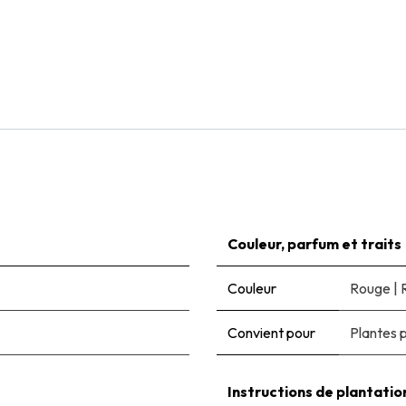
Natural Bulbs
Dahlia Arabian Night - BIO
€
6,00
Couleur, parfum et traits
Couleur
Rouge
|
Convient pour
Plantes 
Instructions de plantatio