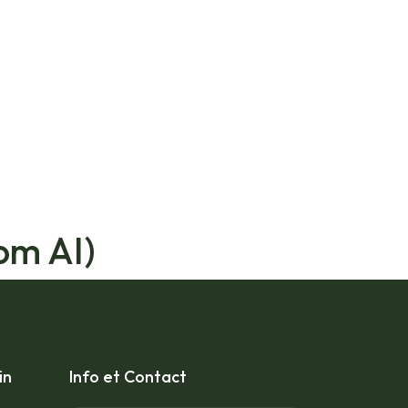
om AI)
in
Info et Contact