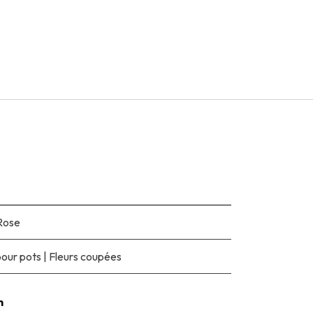
Rose
pour pots
|
Fleurs coupées
n