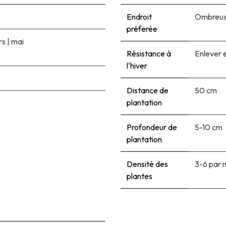
Endroit
Ombreux 
préferée
rs
|
mai
Résistance à
Enlever e
l'hiver
Distance de
50 cm
plantation
Profondeur de
5-10 cm
plantation
Densité des
3-6 par 
plantes