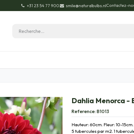
Contactez-no
+31 23 54 77 900
smile@naturalbulbs.nl
Biologique
Contactez
Conseils de jardinage
Dahlia Menorca - 
Reference:
B1013
Hauteur: 60cm. Fleur: 10-15cm. 
5 tubercules par m2. 1 tubercule