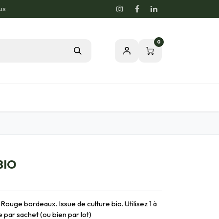
us
0
Blog
Notre passion pour la nature
BIO
Rouge bordeaux. Issue de culture bio. Utilisez 1 à
 par sachet (ou bien par lot)