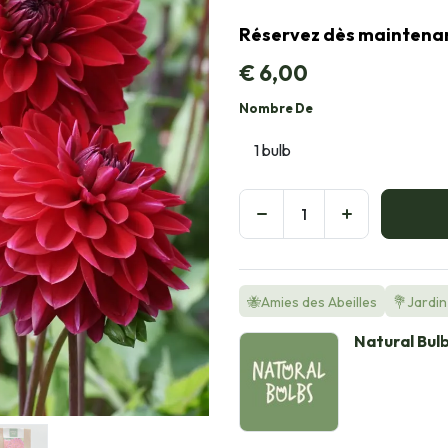
Réservez dès maintenant,
€
6,00
Nombre De
🐝Amies des Abeilles
💐Jardin 
Natural Bul