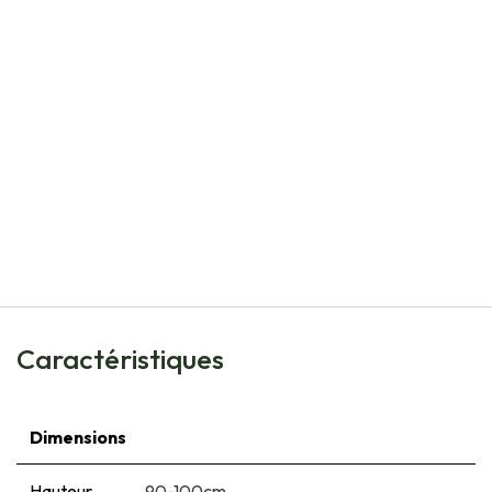
Natural Bulbs
Dahlia Golden Torch - BIO
€
6,00
Caractéristiques
Dimensions
Hauteur
90-100cm