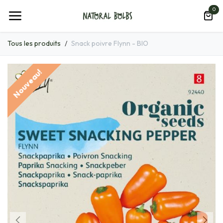
Se rendre au contenu
0
Tous les produits
Snack poivre Flynn - BIO
Nouveau!