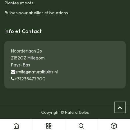
Plantes et pots
Bulbes pour abeilles et bourdons
Info et Contact
Noorderlaan 26
2182GZ Hillegom
Pays-Bas
smile@naturalbulbs.nl
+31235477900
Copyright © Natural Bulbs
Persicaire - Persicaria a. 'JS Calor' - BIO