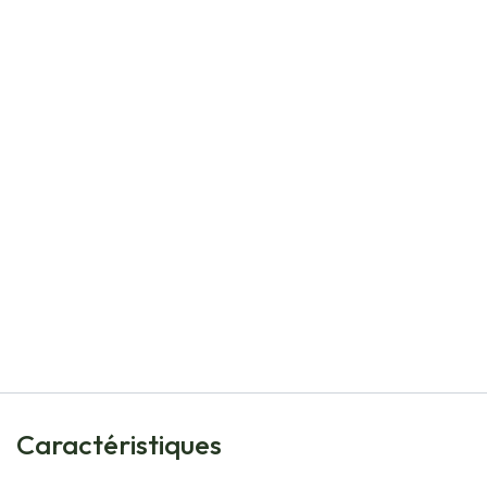
Natural Bulbs
Agastache Black Adder - BIO
€
10,05
Caractéristiques