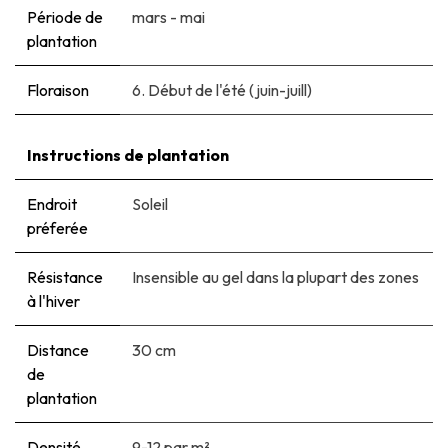
Période de
mars - mai
plantation
Floraison
6. Début de l'été (juin-juill)
Instructions de plantation
Endroit
Soleil
préferée
Résistance
Insensible au gel dans la plupart des zones
à l'hiver
Distance
30 cm
de
plantation
Densité
9-12 par m²