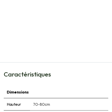
Natural Bulbs
Armeria Maritima - BIO
€
8,60
Caractéristiques
Dimensions
Hauteur
70-80cm