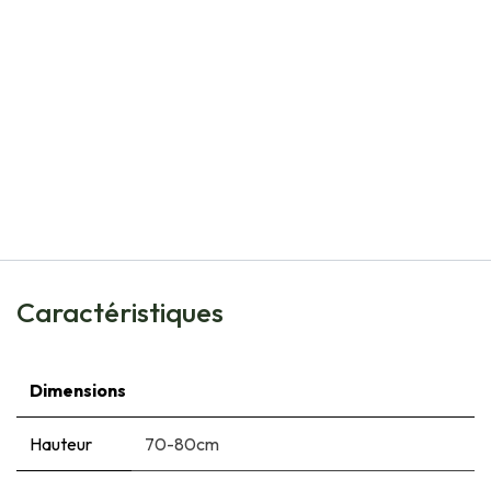
Natural Bulbs
Agastache Blue Fortune - BIO
€
8,05
Caractéristiques
Dimensions
Hauteur
70-80cm