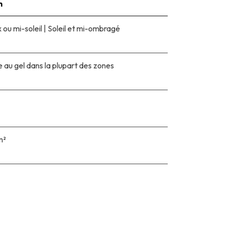
n
ou mi-soleil
|
Soleil et mi-ombragé
e au gel dans la plupart des zones
m²