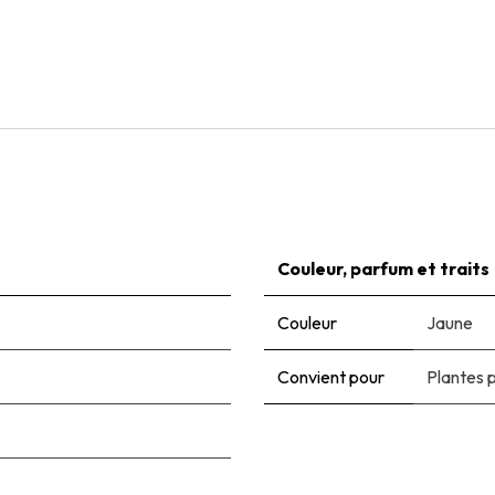
Natural Bulbs
Anemone Honorine Jobert - BIO
€
8,05
Couleur, parfum et traits
Couleur
Jaune
Convient pour
Plantes 