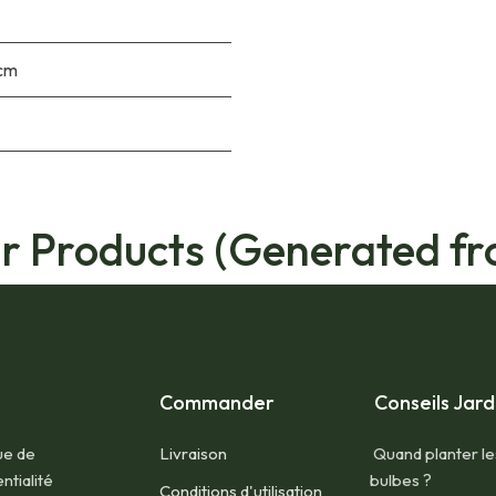
 cm
ar Products (Generated fr
Commander
Conseils Jard
ue de
Livraison
Quand planter le
ntialité
bulbes ?
Conditions d'utilisation​