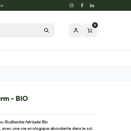
us
0
Blog
Notre passion pour la nature
rm - BIO
ou
Rudbeckie hérissée Bio
5 l, avec une vie ecologique abondante dans le sol.