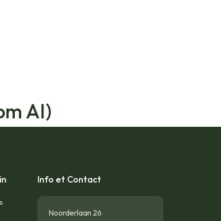
om AI)
in
Info et Contact
s
Noorderlaan 26