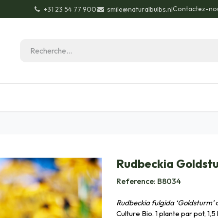
Contactez-no
+31 23 54 77 900
smile@naturalbulbs.nl
Biologique
Contactez
Conseils de jardinage
Rudbeckia Goldstu
Reference:
B8034
Rudbeckia fulgida ‘Goldsturm’
Culture Bio. 1 plante par pot, 1,