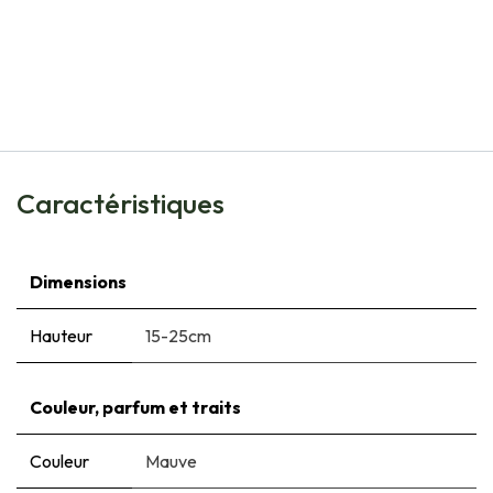
Natural Bulbs
Geranium Johnsons Blue - BIO
€
9,60
Caractéristiques
Dimensions
Hauteur
15-25cm
Couleur, parfum et traits
Couleur
Mauve