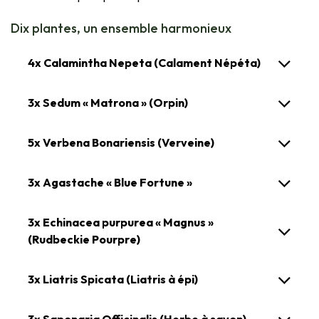
Dix plantes, un ensemble harmonieux
4x Calamintha Nepeta (Calament Népéta)
3x Sedum « Matrona » (Orpin)
5x Verbena Bonariensis (Verveine)
3x Agastache « Blue Fortune »
3x Echinacea purpurea « Magnus »
(Rudbeckie Pourpre)
3x Liatris Spicata (Liatris à épi)
3x Saponaria Officinalis (Herbe à savon)