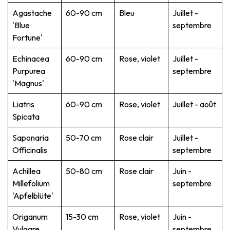
Agastache
60-90 cm
Bleu
Juillet -
'Blue
septembre
Fortune'
Echinacea
60-90 cm
Rose, violet
Juillet -
Purpurea
septembre
'Magnus'
Liatris
60-90 cm
Rose, violet
Juillet - août
Spicata
Saponaria
50-70 cm
Rose clair
Juillet -
Officinalis
septembre
Achillea
50-80 cm
Rose clair
Juin -
Millefolium
septembre
'Apfelblüte'
Origanum
15-30 cm
Rose, violet
Juin -
Vulgare
septembre