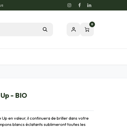
us
0
Blog
Notre passion pour la nature
 Up - BIO
Up en valeur, il continuera de briller dans votre
ompons blancs éclatants sublimeront toutes les