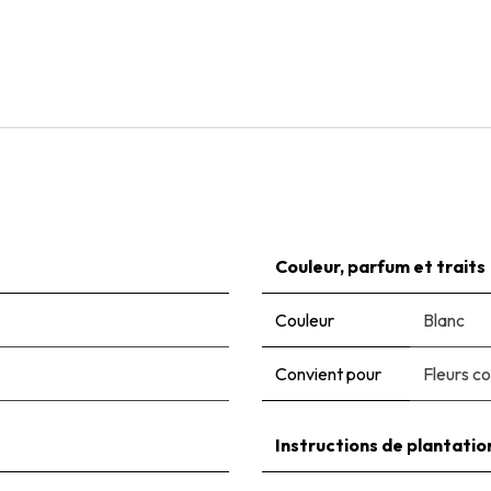
Natural Bulbs
Dahlia Café au Lait - BIO
€
6,00
Couleur, parfum et traits
Couleur
Blanc
Convient pour
Fleurs c
Instructions de plantatio