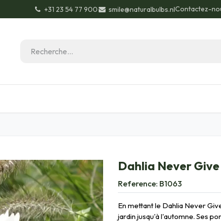
Contactez-no
+31 23 54 77 900
smile@naturalbulbs.nl
Biologique
Contactez
Conseils de jardinage
Dahlia Never Give
Reference:
B1063
En mettant le Dahlia Never Give 
jardin jusqu'à l'automne. Ses p