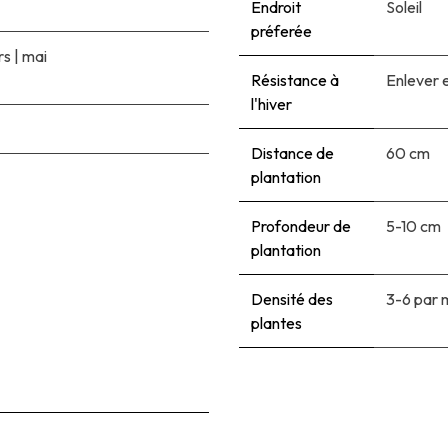
Endroit
Soleil
préferée
rs
|
mai
Résistance à
Enlever e
l'hiver
Distance de
60 cm
plantation
Profondeur de
5-10 cm
plantation
Densité des
3-6 par 
plantes