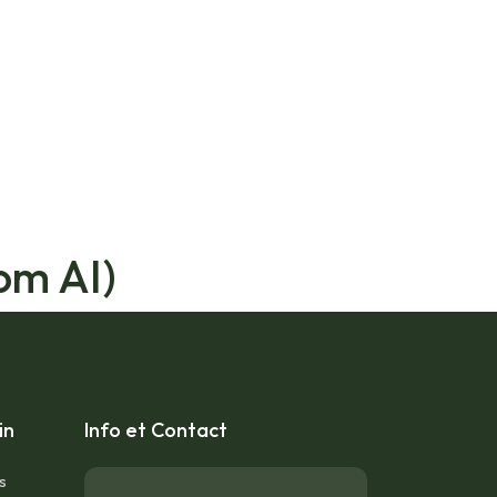
om AI)
in
Info et Contact
s