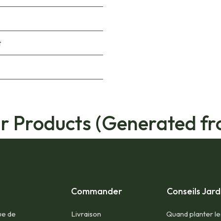
t
ar Products (Generated fr
Commander
Conseils Jard
ue de
Livraison
Quand planter le