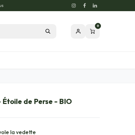
us
0
Blog
Notre passion pour la nature
- Étoile de Perse - BIO
vole la vedette