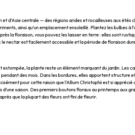
ran et d’Asie centrale — des régions arides et rocailleuses aux étés 
triments, ainsi qu’un emplacement ensoleillé. Plantez les bulbes à 
rès la floraison, vous pouvez les laisser en terre : elles sont rus
t : le nectar est facilement accessible et la période de floraison d
t estompée, la plante reste un élément marquant du jardin. Les c
pendant des mois. Dans les bordures, elles apportent structure et
cisément pour cette raison que l’Allium Christophii est si apprécié
s d’une saison. Des premiers boutons floraux au printemps aux graci
ès que la plupart des fleurs ont fini de fleurir.