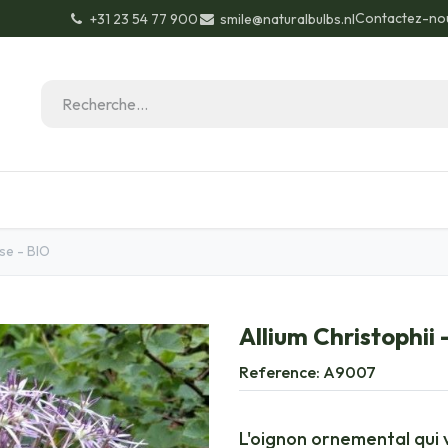
Contactez-no
+31 23 54 77 900
smile@naturalbulbs.nl
Biologique
Contactez
Conseils de jardinage
rse - BIO
Allium Christophii 
Reference:
A9007
L'oignon ornemental qui 