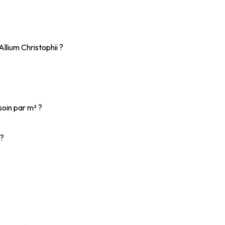
Allium Christophii ?
soin par m² ?
 ?