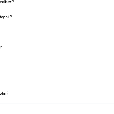
raliser ?
tophii ?
 ?
hii ?