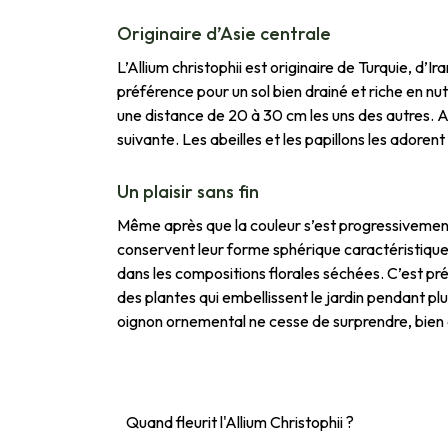
Originaire d’Asie centrale
L’Allium christophii est originaire de Turquie, d’I
préférence pour un sol bien drainé et riche en nu
une distance de 20 à 30 cm les uns des autres. Ap
suivante. Les abeilles et les papillons les adoren
Un plaisir sans fin
Même après que la couleur s’est progressivemen
conservent leur forme sphérique caractéristique 
dans les compositions florales séchées. C’est pré
des plantes qui embellissent le jardin pendant plu
oignon ornemental ne cesse de surprendre, bien apr
Quand fleurit l'Allium Christophii ?