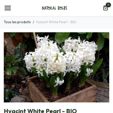
Se rendre au contenu
0
Tous les produits
Hyacint White Pearl - BIO
Hyacint White Pearl - BIO