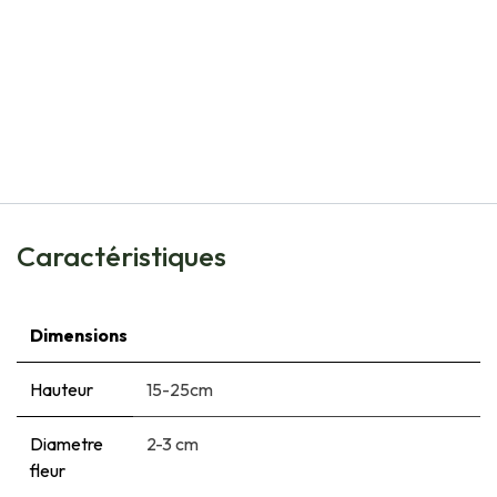
Natural Bulbs
Hyacinth Delft Blue avec bol en Artstone - BIO
€
30,25
Caractéristiques
Dimensions
Hauteur
15-25cm
Diametre
2-3 cm
fleur