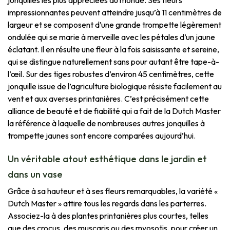
jonquilles les plus appréciées au monde. Ses fleurs
impressionnantes peuvent atteindre jusqu’à 11 centimètres de
largeur et se composent d’une grande trompette légèrement
ondulée qui se marie à merveille avec les pétales d’un jaune
éclatant. Il en résulte une fleur à la fois saisissante et sereine,
qui se distingue naturellement sans pour autant être tape-à-
l’œil. Sur des tiges robustes d’environ 45 centimètres, cette
jonquille issue de l’agriculture biologique résiste facilement au
vent et aux averses printanières. C’est précisément cette
alliance de beauté et de fiabilité qui a fait de la Dutch Master
la référence à laquelle de nombreuses autres jonquilles à
trompette jaunes sont encore comparées aujourd’hui.
Un véritable atout esthétique dans le jardin et
dans un vase
Grâce à sa hauteur et à ses fleurs remarquables, la variété «
Dutch Master » attire tous les regards dans les parterres.
Associez-la à des plantes printanières plus courtes, telles
que des crocus, des muscaris ou des myosotis, pour créer un