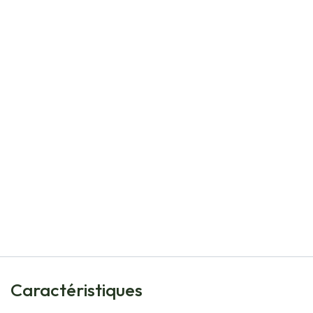
Natural Bulbs
Jonquille - Narcisse Agathon - BIO
€
6,05
Caractéristiques