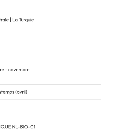
trale
|
La Turquie
re - novembre
ntemps (avril)
QUE NL-BIO-01