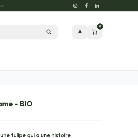
us
0
Blog
Notre passion pour la nature
ame - BIO
une tulipe qui a une histoire