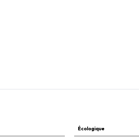
Natural Bulbs
Tulipa Ad Rem - BIO
€
7,05
Écologique