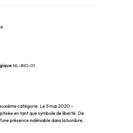
bs
gique
NL-BIO-01
te deuxième catégorie. Le 5 mai 2020 –
aptisée en tant que symbole de liberté. De
d’une présence indéniable dans la bordure.