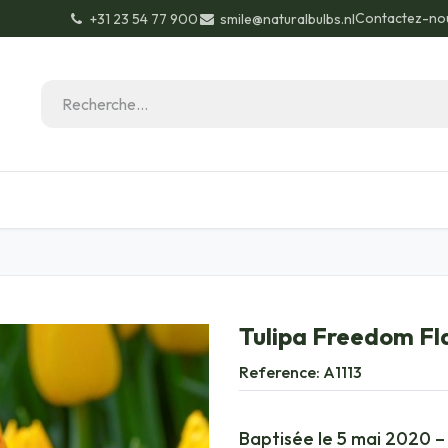
Contactez-no
+31 23 54 77 900
smile@naturalbulbs.nl
Biologique
Contactez
Conseils de jardinage
Tulipa Freedom Fl
Reference:
A1113
Baptisée le 5 mai 2020 – 