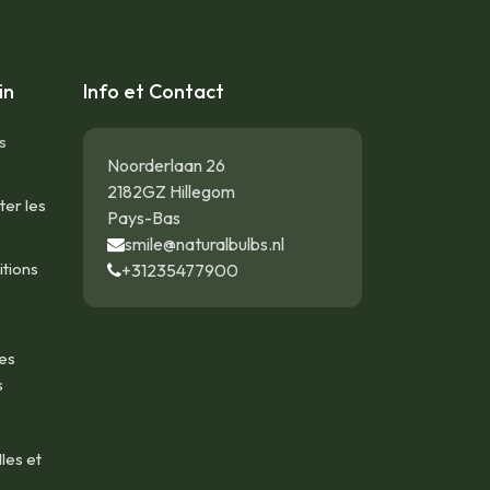
in
Info et Contact
s
Noorderlaan 26
2182GZ Hillegom
ter les
Pays-Bas
smile@naturalbulbs.nl
tions
+31235477900
es
s
les et