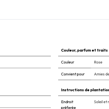
€
7,05
Couleur, parfum et traits
Couleur
Rose
Convient pour
Amies de
Instructions de plantatio
Endroit
Soleil e
préferée