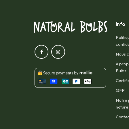
Info
Politiq
confide
Nous c
À prop
Bulbs
Certifi
QFP​
Notre 
nature
Contac