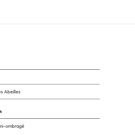
s Abeilles
n
t mi-ombragé