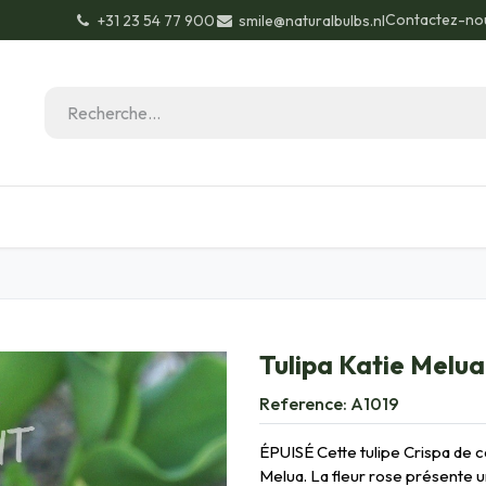
Contactez-no
+31 23 54 77 900
smile@naturalbulbs.nl
Biologique
Contactez
Conseils de jardinage
Tulipa Katie Melua
Reference:
A1019
ÉPUISÉ Cette tulipe Crispa de 
Melua. La fleur rose présente 