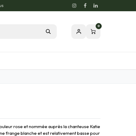
us
0
Blog
Notre passion pour la nature
couleur rose et nommée auprès la chanteuse Katie
une frange blanche et est relativement basse pour