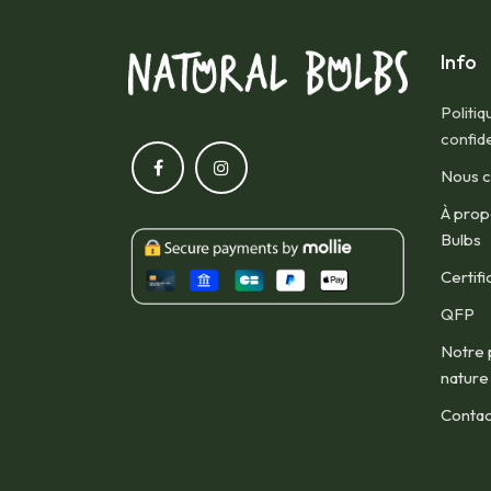
Info
Politiq
confide
Nous c
À prop
Bulbs
Certifi
QFP​
Notre 
nature
Contac