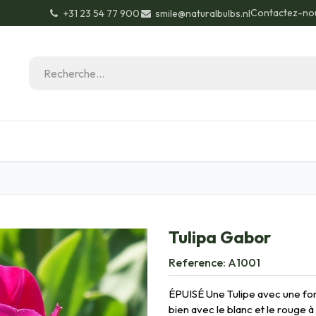
Contactez-no
+31 23 54 77 900
smile@naturalbulbs.nl
Biologique
Contactez
Conseils de jardinage
Tulipa Gabor
Reference:
A1001
ÉPUISÉ Une Tulipe avec une fo
bien avec le blanc et le rouge à