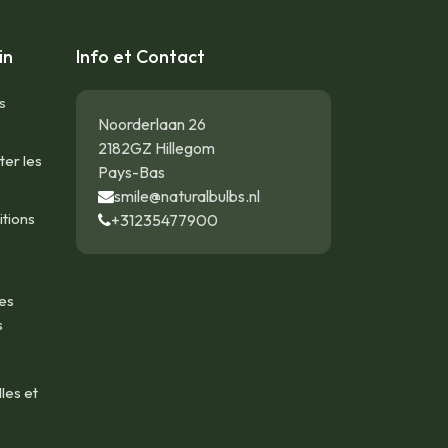
in
Info et Contact
s
Noorderlaan 26
2182GZ Hillegom
ter les
Pays-Bas
smile@naturalbulbs.nl
tions
+31235477900
es
s
les et