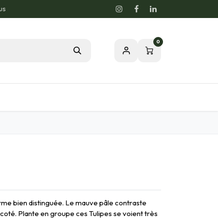
us
0
Blog
Notre passion pour la nature
rme bien distinguée. Le mauve pâle contraste
 coté. Plante en groupe ces Tulipes se voient très